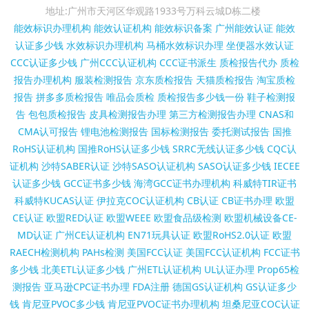
地址:广州市天河区华观路1933号万科云城D栋二楼
能效标识办理机构
能效认证机构
能效标识备案
广州能效认证
能效
认证多少钱
水效标识办理机构
马桶水效标识办理
坐便器水效认证
CCC认证多少钱
广州CCC认证机构
CCC证书派生
质检报告代办
质检
报告办理机构
服装检测报告
京东质检报告
天猫质检报告
淘宝质检
报告
拼多多质检报告
唯品会质检
质检报告多少钱一份
鞋子检测报
告
包包质检报告
皮具检测报告办理
第三方检测报告办理
CNAS和
CMA认可报告
锂电池检测报告
国标检测报告
委托测试报告
国推
RoHS认证机构
国推RoHS认证多少钱
SRRC无线认证多少钱
CQC认
证机构
沙特SABER认证
沙特SASO认证机构
SASO认证多少钱
IECEE
认证多少钱
GCC证书多少钱
海湾GCC证书办理机构
科威特TIR证书
科威特KUCAS认证
伊拉克COC认证机构
CB认证
CB证书办理
欧盟
CE认证
欧盟RED认证
欧盟WEEE
欧盟食品级检测
欧盟机械设备CE-
MD认证
广州CE认证机构
EN71玩具认证
欧盟RoHS2.0认证
欧盟
RAECH检测机构
PAHs检测
美国FCC认证
美国FCC认证机构
FCC证书
多少钱
北美ETL认证多少钱
广州ETL认证机构
UL认证办理
Prop65检
测报告
亚马逊CPC证书办理
FDA注册
德国GS认证机构
GS认证多少
钱
肯尼亚PVOC多少钱
肯尼亚PVOC证书办理机构
坦桑尼亚COC认证