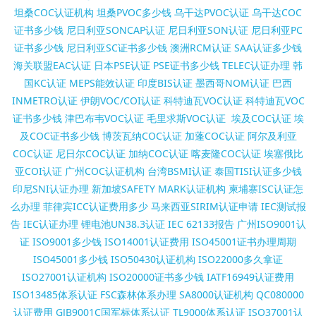
坦桑COC认证机构
坦桑PVOC多少钱
乌干达PVOC认证
乌干达COC
证书多少钱
尼日利亚SONCAP认证
尼日利亚SON认证
尼日利亚PC
证书多少钱
尼日利亚SC证书多少钱
澳洲RCM认证
SAA认证多少钱
海关联盟EAC认证
日本PSE认证
PSE证书多少钱
TELEC认证办理
韩
国KC认证
MEPS能效认证
印度BIS认证
墨西哥NOM认证
巴西
INMETRO认证
伊朗VOC/COI认证
科特迪瓦VOC认证
科特迪瓦VOC
证书多少钱
津巴布韦VOC认证
毛里求斯VOC认证
埃及COC认证
埃
及COC证书多少钱
博茨瓦纳COC认证
加蓬COC认证
阿尔及利亚
COC认证
尼日尔COC认证
加纳COC认证
喀麦隆COC认证
埃塞俄比
亚COI认证
广州COC认证机构
台湾BSMI认证
泰国TISI认证多少钱
印尼SNI认证办理
新加坡SAFETY MARK认证机构
柬埔寨ISC认证怎
么办理
菲律宾ICC认证费用多少
马来西亚SIRIM认证申请
IEC测试报
告
IEC认证办理
锂电池UN38.3认证
IEC 62133报告
广州ISO9001认
证
ISO9001多少钱
ISO14001认证费用
ISO45001证书办理周期
ISO45001多少钱
ISO50430认证机构
ISO22000多久拿证
ISO27001认证机构
ISO20000证书多少钱
IATF16949认证费用
ISO13485体系认证
FSC森林体系办理
SA8000认证机构
QC080000
认证费用
GJB9001C国军标体系认证
TL9000体系认证
ISO37001认