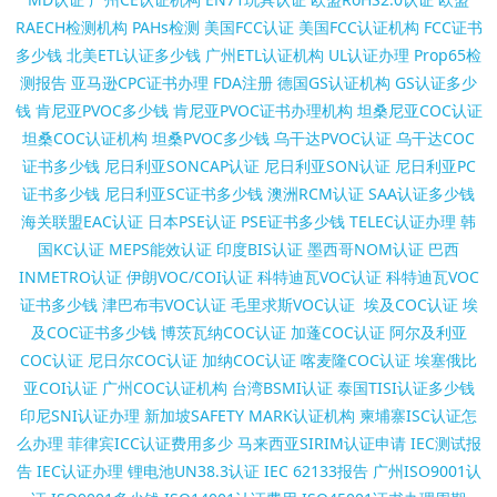
RAECH检测机构
PAHs检测
美国FCC认证
美国FCC认证机构
FCC证书
多少钱
北美ETL认证多少钱
广州ETL认证机构
UL认证办理
Prop65检
测报告
亚马逊CPC证书办理
FDA注册
德国GS认证机构
GS认证多少
钱
肯尼亚PVOC多少钱
肯尼亚PVOC证书办理机构
坦桑尼亚COC认证
坦桑COC认证机构
坦桑PVOC多少钱
乌干达PVOC认证
乌干达COC
证书多少钱
尼日利亚SONCAP认证
尼日利亚SON认证
尼日利亚PC
证书多少钱
尼日利亚SC证书多少钱
澳洲RCM认证
SAA认证多少钱
海关联盟EAC认证
日本PSE认证
PSE证书多少钱
TELEC认证办理
韩
国KC认证
MEPS能效认证
印度BIS认证
墨西哥NOM认证
巴西
INMETRO认证
伊朗VOC/COI认证
科特迪瓦VOC认证
科特迪瓦VOC
证书多少钱
津巴布韦VOC认证
毛里求斯VOC认证
埃及COC认证
埃
及COC证书多少钱
博茨瓦纳COC认证
加蓬COC认证
阿尔及利亚
COC认证
尼日尔COC认证
加纳COC认证
喀麦隆COC认证
埃塞俄比
亚COI认证
广州COC认证机构
台湾BSMI认证
泰国TISI认证多少钱
印尼SNI认证办理
新加坡SAFETY MARK认证机构
柬埔寨ISC认证怎
么办理
菲律宾ICC认证费用多少
马来西亚SIRIM认证申请
IEC测试报
告
IEC认证办理
锂电池UN38.3认证
IEC 62133报告
广州ISO9001认