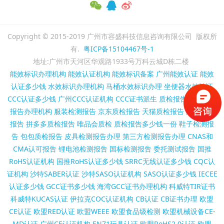
Copyright © 2015-2019 广州市容盛科技信息咨询有限公司 版权所
有.
粤ICP备15104467号-1
地址:广州市天河区华观路1933号万科云城D栋二楼
能效标识办理机构
能效认证机构
能效标识备案
广州能效认证
能效
认证多少钱
水效标识办理机构
马桶水效标识办理
坐便器水效认证
CCC认证多少钱
广州CCC认证机构
CCC证书派生
质检报告代办
质检
报告办理机构
服装检测报告
京东质检报告
天猫质检报告
淘宝质检
报告
拼多多质检报告
唯品会质检
质检报告多少钱一份
鞋子检测报
告
包包质检报告
皮具检测报告办理
第三方检测报告办理
CNAS和
CMA认可报告
锂电池检测报告
国标检测报告
委托测试报告
国推
RoHS认证机构
国推RoHS认证多少钱
SRRC无线认证多少钱
CQC认
证机构
沙特SABER认证
沙特SASO认证机构
SASO认证多少钱
IECEE
认证多少钱
GCC证书多少钱
海湾GCC证书办理机构
科威特TIR证书
科威特KUCAS认证
伊拉克COC认证机构
CB认证
CB证书办理
欧盟
CE认证
欧盟RED认证
欧盟WEEE
欧盟食品级检测
欧盟机械设备CE-
MD认证
广州CE认证机构
EN71玩具认证
欧盟RoHS2.0认证
欧盟