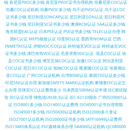
钱
肯尼亚PVOC多少钱
肯尼亚PVOC证书办理机构
坦桑尼亚COC认证
坦桑COC认证机构
坦桑PVOC多少钱
乌干达PVOC认证
乌干达COC
证书多少钱
尼日利亚SONCAP认证
尼日利亚SON认证
尼日利亚PC
证书多少钱
尼日利亚SC证书多少钱
澳洲RCM认证
SAA认证多少钱
海关联盟EAC认证
日本PSE认证
PSE证书多少钱
TELEC认证办理
韩
国KC认证
MEPS能效认证
印度BIS认证
墨西哥NOM认证
巴西
INMETRO认证
伊朗VOC/COI认证
科特迪瓦VOC认证
科特迪瓦VOC
证书多少钱
津巴布韦VOC认证
毛里求斯VOC认证
埃及COC认证
埃
及COC证书多少钱
博茨瓦纳COC认证
加蓬COC认证
阿尔及利亚
COC认证
尼日尔COC认证
加纳COC认证
喀麦隆COC认证
埃塞俄比
亚COI认证
广州COC认证机构
台湾BSMI认证
泰国TISI认证多少钱
印尼SNI认证办理
新加坡SAFETY MARK认证机构
柬埔寨ISC认证怎
么办理
菲律宾ICC认证费用多少
马来西亚SIRIM认证申请
IEC测试报
告
IEC认证办理
锂电池UN38.3认证
IEC 62133报告
广州ISO9001认
证
ISO9001多少钱
ISO14001认证费用
ISO45001证书办理周期
ISO45001多少钱
ISO50430认证机构
ISO22000多久拿证
ISO27001认证机构
ISO20000证书多少钱
IATF16949认证费用
ISO13485体系认证
FSC森林体系办理
SA8000认证机构
QC080000