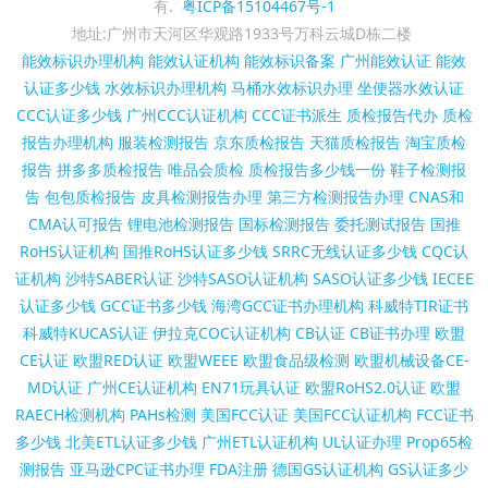
有.
粤ICP备15104467号-1
地址:广州市天河区华观路1933号万科云城D栋二楼
能效标识办理机构
能效认证机构
能效标识备案
广州能效认证
能效
认证多少钱
水效标识办理机构
马桶水效标识办理
坐便器水效认证
CCC认证多少钱
广州CCC认证机构
CCC证书派生
质检报告代办
质检
报告办理机构
服装检测报告
京东质检报告
天猫质检报告
淘宝质检
报告
拼多多质检报告
唯品会质检
质检报告多少钱一份
鞋子检测报
告
包包质检报告
皮具检测报告办理
第三方检测报告办理
CNAS和
CMA认可报告
锂电池检测报告
国标检测报告
委托测试报告
国推
RoHS认证机构
国推RoHS认证多少钱
SRRC无线认证多少钱
CQC认
证机构
沙特SABER认证
沙特SASO认证机构
SASO认证多少钱
IECEE
认证多少钱
GCC证书多少钱
海湾GCC证书办理机构
科威特TIR证书
科威特KUCAS认证
伊拉克COC认证机构
CB认证
CB证书办理
欧盟
CE认证
欧盟RED认证
欧盟WEEE
欧盟食品级检测
欧盟机械设备CE-
MD认证
广州CE认证机构
EN71玩具认证
欧盟RoHS2.0认证
欧盟
RAECH检测机构
PAHs检测
美国FCC认证
美国FCC认证机构
FCC证书
多少钱
北美ETL认证多少钱
广州ETL认证机构
UL认证办理
Prop65检
测报告
亚马逊CPC证书办理
FDA注册
德国GS认证机构
GS认证多少