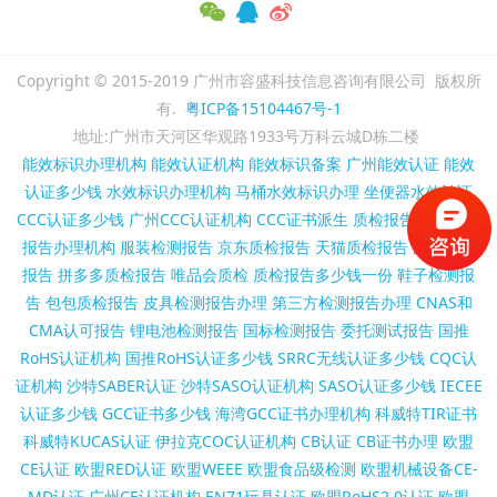
Copyright © 2015-2019 广州市容盛科技信息咨询有限公司 版权所
有.
粤ICP备15104467号-1
地址:广州市天河区华观路1933号万科云城D栋二楼
能效标识办理机构
能效认证机构
能效标识备案
广州能效认证
能效
认证多少钱
水效标识办理机构
马桶水效标识办理
坐便器水效认证
CCC认证多少钱
广州CCC认证机构
CCC证书派生
质检报告代办
质检
报告办理机构
服装检测报告
京东质检报告
天猫质检报告
淘宝质检
报告
拼多多质检报告
唯品会质检
质检报告多少钱一份
鞋子检测报
告
包包质检报告
皮具检测报告办理
第三方检测报告办理
CNAS和
CMA认可报告
锂电池检测报告
国标检测报告
委托测试报告
国推
RoHS认证机构
国推RoHS认证多少钱
SRRC无线认证多少钱
CQC认
证机构
沙特SABER认证
沙特SASO认证机构
SASO认证多少钱
IECEE
认证多少钱
GCC证书多少钱
海湾GCC证书办理机构
科威特TIR证书
科威特KUCAS认证
伊拉克COC认证机构
CB认证
CB证书办理
欧盟
CE认证
欧盟RED认证
欧盟WEEE
欧盟食品级检测
欧盟机械设备CE-
MD认证
广州CE认证机构
EN71玩具认证
欧盟RoHS2.0认证
欧盟