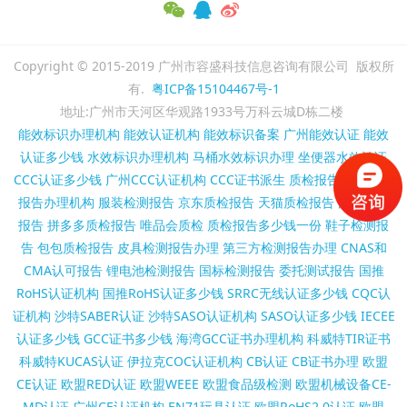
Copyright © 2015-2019 广州市容盛科技信息咨询有限公司 版权所
有.
粤ICP备15104467号-1
地址:广州市天河区华观路1933号万科云城D栋二楼
能效标识办理机构
能效认证机构
能效标识备案
广州能效认证
能效
认证多少钱
水效标识办理机构
马桶水效标识办理
坐便器水效认证
CCC认证多少钱
广州CCC认证机构
CCC证书派生
质检报告代办
质检
报告办理机构
服装检测报告
京东质检报告
天猫质检报告
淘宝质检
报告
拼多多质检报告
唯品会质检
质检报告多少钱一份
鞋子检测报
告
包包质检报告
皮具检测报告办理
第三方检测报告办理
CNAS和
CMA认可报告
锂电池检测报告
国标检测报告
委托测试报告
国推
RoHS认证机构
国推RoHS认证多少钱
SRRC无线认证多少钱
CQC认
证机构
沙特SABER认证
沙特SASO认证机构
SASO认证多少钱
IECEE
认证多少钱
GCC证书多少钱
海湾GCC证书办理机构
科威特TIR证书
科威特KUCAS认证
伊拉克COC认证机构
CB认证
CB证书办理
欧盟
CE认证
欧盟RED认证
欧盟WEEE
欧盟食品级检测
欧盟机械设备CE-
MD认证
广州CE认证机构
EN71玩具认证
欧盟RoHS2.0认证
欧盟