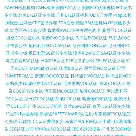
RAECH检测机构
PAHs检测
美国FCC认证
美国FCC认证机构
FCC证书
多少钱
北美ETL认证多少钱
广州ETL认证机构
UL认证办理
Prop65检
测报告
亚马逊CPC证书办理
FDA注册
德国GS认证机构
GS认证多少
钱
肯尼亚PVOC多少钱
肯尼亚PVOC证书办理机构
坦桑尼亚COC认证
坦桑COC认证机构
坦桑PVOC多少钱
乌干达PVOC认证
乌干达COC
证书多少钱
尼日利亚SONCAP认证
尼日利亚SON认证
尼日利亚PC
证书多少钱
尼日利亚SC证书多少钱
澳洲RCM认证
SAA认证多少钱
海关联盟EAC认证
日本PSE认证
PSE证书多少钱
TELEC认证办理
韩
国KC认证
MEPS能效认证
印度BIS认证
墨西哥NOM认证
巴西
INMETRO认证
伊朗VOC/COI认证
科特迪瓦VOC认证
科特迪瓦VOC
证书多少钱
津巴布韦VOC认证
毛里求斯VOC认证
埃及COC认证
埃
及COC证书多少钱
博茨瓦纳COC认证
加蓬COC认证
阿尔及利亚
COC认证
尼日尔COC认证
加纳COC认证
喀麦隆COC认证
埃塞俄比
亚COI认证
广州COC认证机构
台湾BSMI认证
泰国TISI认证多少钱
印尼SNI认证办理
新加坡SAFETY MARK认证机构
柬埔寨ISC认证怎
么办理
菲律宾ICC认证费用多少
马来西亚SIRIM认证申请
IEC测试报
告
IEC认证办理
锂电池UN38.3认证
IEC 62133报告
广州ISO9001认