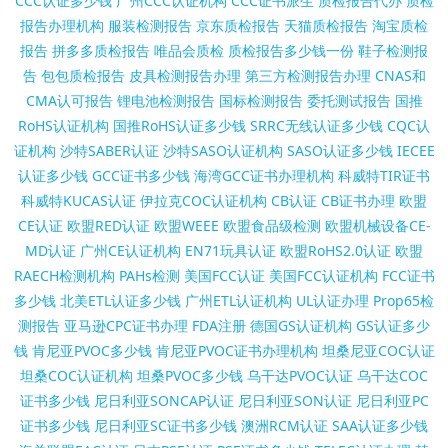
CCC认证多少钱
广州CCC认证机构
CCC证书派生
质检报告代办
质检
报告办理机构
服装检测报告
京东质检报告
天猫质检报告
淘宝质检
报告
拼多多质检报告
唯品会质检
质检报告多少钱一份
鞋子检测报
告
包包质检报告
皮具检测报告办理
第三方检测报告办理
CNAS和
CMA认可报告
锂电池检测报告
国标检测报告
委托测试报告
国推
RoHS认证机构
国推RoHS认证多少钱
SRRC无线认证多少钱
CQC认
证机构
沙特SABER认证
沙特SASO认证机构
SASO认证多少钱
IECEE
认证多少钱
GCC证书多少钱
海湾GCC证书办理机构
科威特TIR证书
科威特KUCAS认证
伊拉克COC认证机构
CB认证
CB证书办理
欧盟
CE认证
欧盟RED认证
欧盟WEEE
欧盟食品级检测
欧盟机械设备CE-
MD认证
广州CE认证机构
EN71玩具认证
欧盟RoHS2.0认证
欧盟
RAECH检测机构
PAHs检测
美国FCC认证
美国FCC认证机构
FCC证书
多少钱
北美ETL认证多少钱
广州ETL认证机构
UL认证办理
Prop65检
测报告
亚马逊CPC证书办理
FDA注册
德国GS认证机构
GS认证多少
钱
肯尼亚PVOC多少钱
肯尼亚PVOC证书办理机构
坦桑尼亚COC认证
坦桑COC认证机构
坦桑PVOC多少钱
乌干达PVOC认证
乌干达COC
证书多少钱
尼日利亚SONCAP认证
尼日利亚SON认证
尼日利亚PC
证书多少钱
尼日利亚SC证书多少钱
澳洲RCM认证
SAA认证多少钱