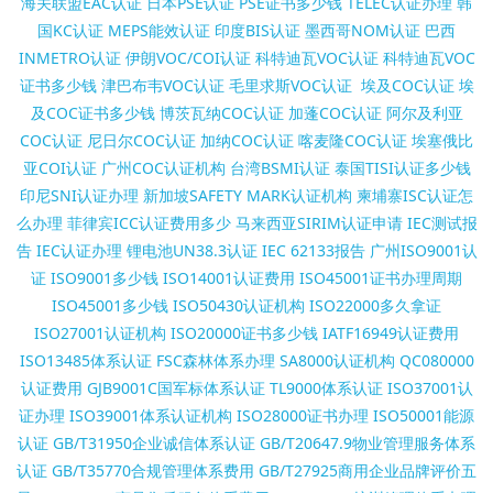
海关联盟EAC认证
日本PSE认证
PSE证书多少钱
TELEC认证办理
韩
国KC认证
MEPS能效认证
印度BIS认证
墨西哥NOM认证
巴西
INMETRO认证
伊朗VOC/COI认证
科特迪瓦VOC认证
科特迪瓦VOC
证书多少钱
津巴布韦VOC认证
毛里求斯VOC认证
埃及COC认证
埃
及COC证书多少钱
博茨瓦纳COC认证
加蓬COC认证
阿尔及利亚
COC认证
尼日尔COC认证
加纳COC认证
喀麦隆COC认证
埃塞俄比
亚COI认证
广州COC认证机构
台湾BSMI认证
泰国TISI认证多少钱
印尼SNI认证办理
新加坡SAFETY MARK认证机构
柬埔寨ISC认证怎
么办理
菲律宾ICC认证费用多少
马来西亚SIRIM认证申请
IEC测试报
告
IEC认证办理
锂电池UN38.3认证
IEC 62133报告
广州ISO9001认
证
ISO9001多少钱
ISO14001认证费用
ISO45001证书办理周期
ISO45001多少钱
ISO50430认证机构
ISO22000多久拿证
ISO27001认证机构
ISO20000证书多少钱
IATF16949认证费用
ISO13485体系认证
FSC森林体系办理
SA8000认证机构
QC080000
认证费用
GJB9001C国军标体系认证
TL9000体系认证
ISO37001认
证办理
ISO39001体系认证机构
ISO28000证书办理
ISO50001能源
认证
GB/T31950企业诚信体系认证
GB/T20647.9物业管理服务体系
认证
GB/T35770合规管理体系费用
GB/T27925商用企业品牌评价五