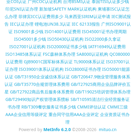
亚COI认证
广州COC认证机构
台湾BSMI认证
泰国TISI认证多少钱
印尼SNI认证办理
新加坡SAFETY MARK认证机构
柬埔寨ISC认证怎
么办理
菲律宾ICC认证费用多少
马来西亚SIRIM认证申请
IEC测试报
告
IEC认证办理
锂电池UN38.3认证
IEC 62133报告
广州ISO9001认
证
ISO9001多少钱
ISO14001认证费用
ISO45001证书办理周期
ISO45001多少钱
ISO50430认证机构
ISO22000多久拿证
ISO27001认证机构
ISO20000证书多少钱
IATF16949认证费用
ISO13485体系认证
FSC森林体系办理
SA8000认证机构
QC080000
认证费用
GJB9001C国军标体系认证
TL9000体系认证
ISO37001认
证办理
ISO39001体系认证机构
ISO28000证书办理
ISO50001能源
认证
GB/T31950企业诚信体系认证
GB/T20647.9物业管理服务体系
认证
GB/T35770合规管理体系费用
GB/T27925商用企业品牌评价五
星
GB/T27922商品售后服务体系费用
GB/T19025培训管理体系办理
GB/T29490知识产权管理体系惯标
SB/T10595清洁行业经营服务证
书办理
RB/T309餐饮服务证书多少钱
CMMI评估认证
CMMI三级
AAA企业信用等级评定
重合同守信用AAA企业评定
企业资质证书办
理
Powered by
MetInfo 6.2.0
©2008-2026
mituo.cn