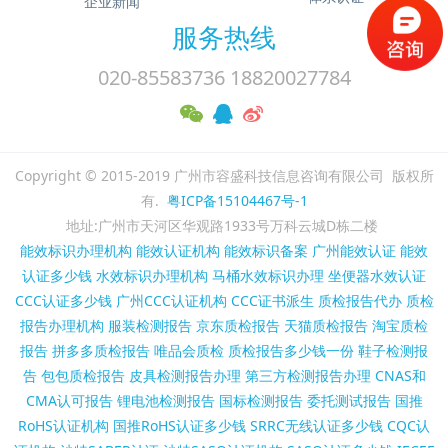
企业新闻
服务热线
020-85583736 18820027784
Copyright © 2015-2019 广州市容盛科技信息咨询有限公司 版权所
有.
粤ICP备15104467号-1
地址:广州市天河区华观路1933号万科云城D栋二楼
能效标识办理机构
能效认证机构
能效标识备案
广州能效认证
能效
认证多少钱
水效标识办理机构
马桶水效标识办理
坐便器水效认证
CCC认证多少钱
广州CCC认证机构
CCC证书派生
质检报告代办
质检
报告办理机构
服装检测报告
京东质检报告
天猫质检报告
淘宝质检
报告
拼多多质检报告
唯品会质检
质检报告多少钱一份
鞋子检测报
告
包包质检报告
皮具检测报告办理
第三方检测报告办理
CNAS和
CMA认可报告
锂电池检测报告
国标检测报告
委托测试报告
国推
RoHS认证机构
国推RoHS认证多少钱
SRRC无线认证多少钱
CQC认