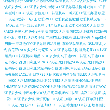
证机构
沙特SABER认证
沙特SASO认证机构
SASO认证多少钱
IECEE
认证多少钱
GCC证书多少钱
海湾GCC证书办理机构
科威特TIR证书
科威特KUCAS认证
伊拉克COC认证机构
CB认证
CB证书办理
欧盟
CE认证
欧盟RED认证
欧盟WEEE
欧盟食品级检测
欧盟机械设备CE-
MD认证
广州CE认证机构
EN71玩具认证
欧盟RoHS2.0认证
欧盟
RAECH检测机构
PAHs检测
美国FCC认证
美国FCC认证机构
FCC证书
多少钱
北美ETL认证多少钱
广州ETL认证机构
UL认证办理
Prop65检
测报告
亚马逊CPC证书办理
FDA注册
德国GS认证机构
GS认证多少
钱
肯尼亚PVOC多少钱
肯尼亚PVOC证书办理机构
坦桑尼亚COC认证
坦桑COC认证机构
坦桑PVOC多少钱
乌干达PVOC认证
乌干达COC
证书多少钱
尼日利亚SONCAP认证
尼日利亚SON认证
尼日利亚PC
证书多少钱
尼日利亚SC证书多少钱
澳洲RCM认证
SAA认证多少钱
海关联盟EAC认证
日本PSE认证
PSE证书多少钱
TELEC认证办理
韩
国KC认证
MEPS能效认证
印度BIS认证
墨西哥NOM认证
巴西
INMETRO认证
伊朗VOC/COI认证
科特迪瓦VOC认证
科特迪瓦VOC
证书多少钱
津巴布韦VOC认证
毛里求斯VOC认证
埃及COC认证
埃
及COC证书多少钱
博茨瓦纳COC认证
加蓬COC认证
阿尔及利亚
COC认证
尼日尔COC认证
加纳COC认证
喀麦隆COC认证
埃塞俄比