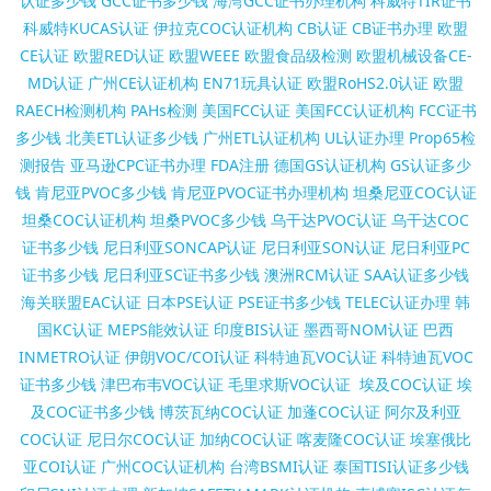
认证多少钱
GCC证书多少钱
海湾GCC证书办理机构
科威特TIR证书
科威特KUCAS认证
伊拉克COC认证机构
CB认证
CB证书办理
欧盟
CE认证
欧盟RED认证
欧盟WEEE
欧盟食品级检测
欧盟机械设备CE-
MD认证
广州CE认证机构
EN71玩具认证
欧盟RoHS2.0认证
欧盟
RAECH检测机构
PAHs检测
美国FCC认证
美国FCC认证机构
FCC证书
多少钱
北美ETL认证多少钱
广州ETL认证机构
UL认证办理
Prop65检
测报告
亚马逊CPC证书办理
FDA注册
德国GS认证机构
GS认证多少
钱
肯尼亚PVOC多少钱
肯尼亚PVOC证书办理机构
坦桑尼亚COC认证
坦桑COC认证机构
坦桑PVOC多少钱
乌干达PVOC认证
乌干达COC
证书多少钱
尼日利亚SONCAP认证
尼日利亚SON认证
尼日利亚PC
证书多少钱
尼日利亚SC证书多少钱
澳洲RCM认证
SAA认证多少钱
海关联盟EAC认证
日本PSE认证
PSE证书多少钱
TELEC认证办理
韩
国KC认证
MEPS能效认证
印度BIS认证
墨西哥NOM认证
巴西
INMETRO认证
伊朗VOC/COI认证
科特迪瓦VOC认证
科特迪瓦VOC
证书多少钱
津巴布韦VOC认证
毛里求斯VOC认证
埃及COC认证
埃
及COC证书多少钱
博茨瓦纳COC认证
加蓬COC认证
阿尔及利亚
COC认证
尼日尔COC认证
加纳COC认证
喀麦隆COC认证
埃塞俄比
亚COI认证
广州COC认证机构
台湾BSMI认证
泰国TISI认证多少钱