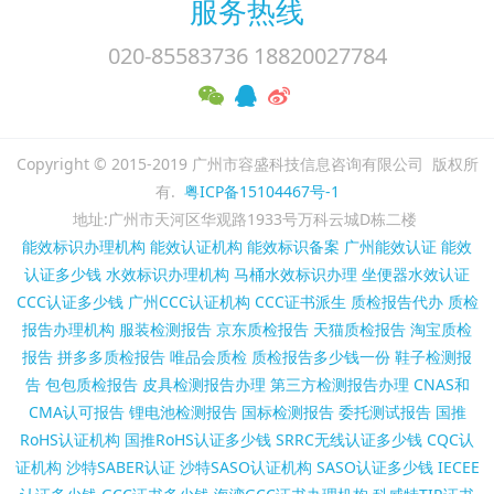
服务热线
020-85583736 18820027784
Copyright © 2015-2019 广州市容盛科技信息咨询有限公司 版权所
有.
粤ICP备15104467号-1
地址:广州市天河区华观路1933号万科云城D栋二楼
能效标识办理机构
能效认证机构
能效标识备案
广州能效认证
能效
认证多少钱
水效标识办理机构
马桶水效标识办理
坐便器水效认证
CCC认证多少钱
广州CCC认证机构
CCC证书派生
质检报告代办
质检
报告办理机构
服装检测报告
京东质检报告
天猫质检报告
淘宝质检
报告
拼多多质检报告
唯品会质检
质检报告多少钱一份
鞋子检测报
告
包包质检报告
皮具检测报告办理
第三方检测报告办理
CNAS和
CMA认可报告
锂电池检测报告
国标检测报告
委托测试报告
国推
RoHS认证机构
国推RoHS认证多少钱
SRRC无线认证多少钱
CQC认
证机构
沙特SABER认证
沙特SASO认证机构
SASO认证多少钱
IECEE