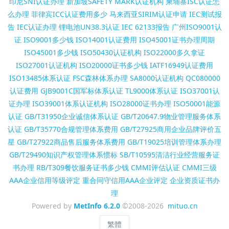
印尼SNI认证办理
新加坡SAFETY MARK认证机构
柬埔寨ISC认证怎
么办理
菲律宾ICC认证费用多少
马来西亚SIRIM认证申请
IEC测试报
告
IEC认证办理
锂电池UN38.3认证
IEC 62133报告
广州ISO9001认
证
ISO9001多少钱
ISO14001认证费用
ISO45001证书办理周期
ISO45001多少钱
ISO50430认证机构
ISO22000多久拿证
ISO27001认证机构
ISO20000证书多少钱
IATF16949认证费用
ISO13485体系认证
FSC森林体系办理
SA8000认证机构
QC080000
认证费用
GJB9001C国军标体系认证
TL9000体系认证
ISO37001认
证办理
ISO39001体系认证机构
ISO28000证书办理
ISO50001能源
认证
GB/T31950企业诚信体系认证
GB/T20647.9物业管理服务体系
认证
GB/T35770合规管理体系费用
GB/T27925商用企业品牌评价五
星
GB/T27922商品售后服务体系费用
GB/T19025培训管理体系办理
GB/T29490知识产权管理体系惯标
SB/T10595清洁行业经营服务证
书办理
RB/T309餐饮服务证书多少钱
CMMI评估认证
CMMI三级
AAA企业信用等级评定
重合同守信用AAA企业评定
企业资质证书办
理
Powered by
MetInfo 6.2.0
©2008-2026
mituo.cn
繁體