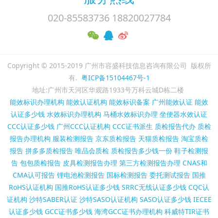
020-85583736 18820027784
Copyright © 2015-2019 广州市容盛科技信息咨询有限公司 版权所
有.
粤ICP备15104467号-1
地址:广州市天河区华观路1933号万科云城D栋二楼
能效标识办理机构
能效认证机构
能效标识备案
广州能效认证
能效
认证多少钱
水效标识办理机构
马桶水效标识办理
坐便器水效认证
CCC认证多少钱
广州CCC认证机构
CCC证书派生
质检报告代办
质检
报告办理机构
服装检测报告
京东质检报告
天猫质检报告
淘宝质检
报告
拼多多质检报告
唯品会质检
质检报告多少钱一份
鞋子检测报
告
包包质检报告
皮具检测报告办理
第三方检测报告办理
CNAS和
CMA认可报告
锂电池检测报告
国标检测报告
委托测试报告
国推
RoHS认证机构
国推RoHS认证多少钱
SRRC无线认证多少钱
CQC认
证机构
沙特SABER认证
沙特SASO认证机构
SASO认证多少钱
IECEE
认证多少钱
GCC证书多少钱
海湾GCC证书办理机构
科威特TIR证书