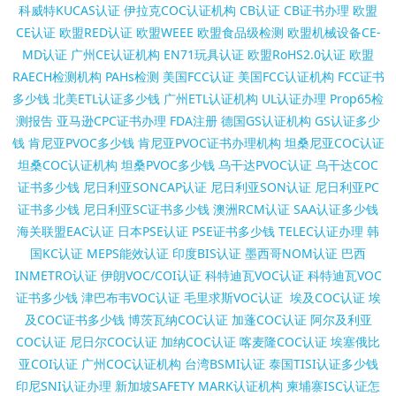
科威特KUCAS认证
伊拉克COC认证机构
CB认证
CB证书办理
欧盟
CE认证
欧盟RED认证
欧盟WEEE
欧盟食品级检测
欧盟机械设备CE-
MD认证
广州CE认证机构
EN71玩具认证
欧盟RoHS2.0认证
欧盟
RAECH检测机构
PAHs检测
美国FCC认证
美国FCC认证机构
FCC证书
多少钱
北美ETL认证多少钱
广州ETL认证机构
UL认证办理
Prop65检
测报告
亚马逊CPC证书办理
FDA注册
德国GS认证机构
GS认证多少
钱
肯尼亚PVOC多少钱
肯尼亚PVOC证书办理机构
坦桑尼亚COC认证
坦桑COC认证机构
坦桑PVOC多少钱
乌干达PVOC认证
乌干达COC
证书多少钱
尼日利亚SONCAP认证
尼日利亚SON认证
尼日利亚PC
证书多少钱
尼日利亚SC证书多少钱
澳洲RCM认证
SAA认证多少钱
海关联盟EAC认证
日本PSE认证
PSE证书多少钱
TELEC认证办理
韩
国KC认证
MEPS能效认证
印度BIS认证
墨西哥NOM认证
巴西
INMETRO认证
伊朗VOC/COI认证
科特迪瓦VOC认证
科特迪瓦VOC
证书多少钱
津巴布韦VOC认证
毛里求斯VOC认证
埃及COC认证
埃
及COC证书多少钱
博茨瓦纳COC认证
加蓬COC认证
阿尔及利亚
COC认证
尼日尔COC认证
加纳COC认证
喀麦隆COC认证
埃塞俄比
亚COI认证
广州COC认证机构
台湾BSMI认证
泰国TISI认证多少钱
印尼SNI认证办理
新加坡SAFETY MARK认证机构
柬埔寨ISC认证怎