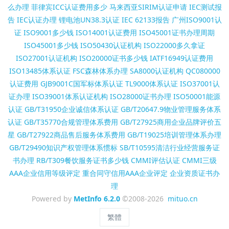
么办理
菲律宾ICC认证费用多少
马来西亚SIRIM认证申请
IEC测试报
告
IEC认证办理
锂电池UN38.3认证
IEC 62133报告
广州ISO9001认
证
ISO9001多少钱
ISO14001认证费用
ISO45001证书办理周期
ISO45001多少钱
ISO50430认证机构
ISO22000多久拿证
ISO27001认证机构
ISO20000证书多少钱
IATF16949认证费用
ISO13485体系认证
FSC森林体系办理
SA8000认证机构
QC080000
认证费用
GJB9001C国军标体系认证
TL9000体系认证
ISO37001认
证办理
ISO39001体系认证机构
ISO28000证书办理
ISO50001能源
认证
GB/T31950企业诚信体系认证
GB/T20647.9物业管理服务体系
认证
GB/T35770合规管理体系费用
GB/T27925商用企业品牌评价五
星
GB/T27922商品售后服务体系费用
GB/T19025培训管理体系办理
GB/T29490知识产权管理体系惯标
SB/T10595清洁行业经营服务证
书办理
RB/T309餐饮服务证书多少钱
CMMI评估认证
CMMI三级
AAA企业信用等级评定
重合同守信用AAA企业评定
企业资质证书办
理
Powered by
MetInfo 6.2.0
©2008-2026
mituo.cn
繁體