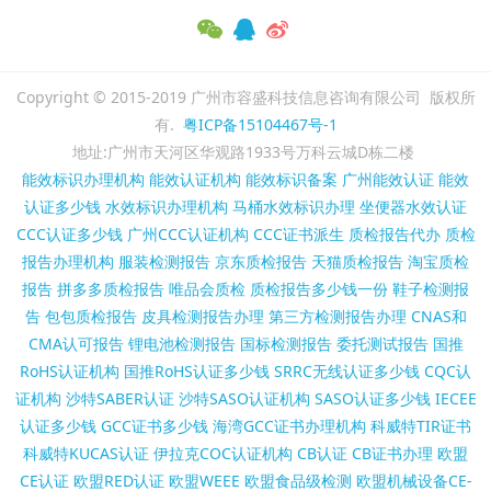
Copyright © 2015-2019 广州市容盛科技信息咨询有限公司 版权所
有.
粤ICP备15104467号-1
地址:广州市天河区华观路1933号万科云城D栋二楼
能效标识办理机构
能效认证机构
能效标识备案
广州能效认证
能效
认证多少钱
水效标识办理机构
马桶水效标识办理
坐便器水效认证
CCC认证多少钱
广州CCC认证机构
CCC证书派生
质检报告代办
质检
报告办理机构
服装检测报告
京东质检报告
天猫质检报告
淘宝质检
报告
拼多多质检报告
唯品会质检
质检报告多少钱一份
鞋子检测报
告
包包质检报告
皮具检测报告办理
第三方检测报告办理
CNAS和
CMA认可报告
锂电池检测报告
国标检测报告
委托测试报告
国推
RoHS认证机构
国推RoHS认证多少钱
SRRC无线认证多少钱
CQC认
证机构
沙特SABER认证
沙特SASO认证机构
SASO认证多少钱
IECEE
认证多少钱
GCC证书多少钱
海湾GCC证书办理机构
科威特TIR证书
科威特KUCAS认证
伊拉克COC认证机构
CB认证
CB证书办理
欧盟
CE认证
欧盟RED认证
欧盟WEEE
欧盟食品级检测
欧盟机械设备CE-