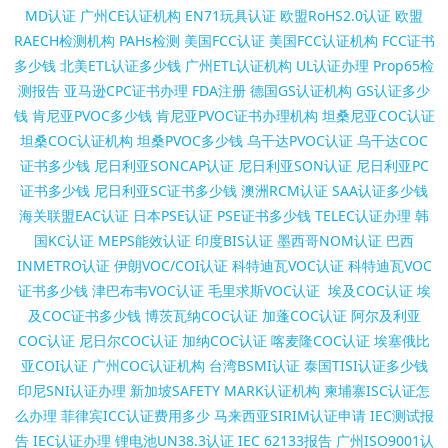
MD认证
广州CE认证机构
EN71玩具认证
欧盟RoHS2.0认证
欧盟
RAECH检测机构
PAHs检测
美国FCC认证
美国FCC认证机构
FCC证书
多少钱
北美ETL认证多少钱
广州ETL认证机构
UL认证办理
Prop65检
测报告
亚马逊CPC证书办理
FDA注册
德国GS认证机构
GS认证多少
钱
肯尼亚PVOC多少钱
肯尼亚PVOC证书办理机构
坦桑尼亚COC认证
坦桑COC认证机构
坦桑PVOC多少钱
乌干达PVOC认证
乌干达COC
证书多少钱
尼日利亚SONCAP认证
尼日利亚SON认证
尼日利亚PC
证书多少钱
尼日利亚SC证书多少钱
澳洲RCM认证
SAA认证多少钱
海关联盟EAC认证
日本PSE认证
PSE证书多少钱
TELEC认证办理
韩
国KC认证
MEPS能效认证
印度BIS认证
墨西哥NOM认证
巴西
INMETRO认证
伊朗VOC/COI认证
科特迪瓦VOC认证
科特迪瓦VOC
证书多少钱
津巴布韦VOC认证
毛里求斯VOC认证
埃及COC认证
埃
及COC证书多少钱
博茨瓦纳COC认证
加蓬COC认证
阿尔及利亚
COC认证
尼日尔COC认证
加纳COC认证
喀麦隆COC认证
埃塞俄比
亚COI认证
广州COC认证机构
台湾BSMI认证
泰国TISI认证多少钱
印尼SNI认证办理
新加坡SAFETY MARK认证机构
柬埔寨ISC认证怎
么办理
菲律宾ICC认证费用多少
马来西亚SIRIM认证申请
IEC测试报
告
IEC认证办理
锂电池UN38.3认证
IEC 62133报告
广州ISO9001认