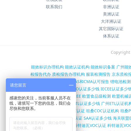
联系我们
非洲认证
美洲认证
大洋洲认证
其它国际认证
体系认证
Copyri
能效标识办理机构
能效认证机构
能效标识备案
广州能
检报告代办
质检报告办理机构
服装检测报告
京东质检
第三方检测报告办理
CNAS和CMA认可报告
锂电池检测
请您留言
沙特SASO认证机构
SASO认证多少钱
IECEE认证多少
证
欧盟RED认证
欧盟WEEE
欧盟食品级检测
欧盟机械设
感谢您的关注，当前客服人员不在
构
FCC证书多少钱
北美ETL认证多少钱
广州ETL认证机
线，请填写一下您的信息，我们会
尽快和您联系。
书办理机构
坦桑尼亚COC认证
坦桑COC认证机构
坦桑P
SC证书多少钱
澳洲RCM认证
SAA认证多少钱
海关联盟E
认证
伊朗VOC/COI认证
科特迪瓦VOC认证
科特迪瓦VO