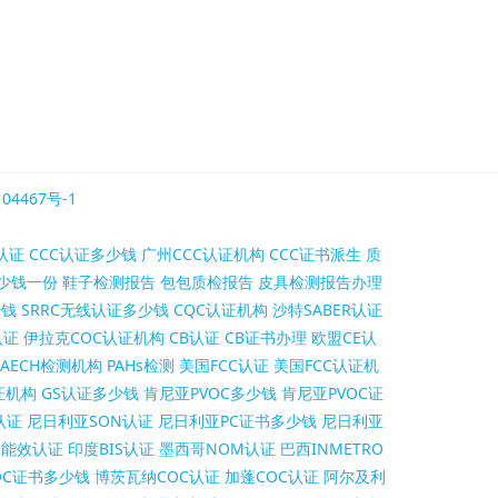
04467号-1
认证
CCC认证多少钱
广州CCC认证机构
CCC证书派生
质
少钱一份
鞋子检测报告
包包质检报告
皮具检测报告办理
少钱
SRRC无线认证多少钱
CQC认证机构
沙特SABER认证
认证
伊拉克COC认证机构
CB认证
CB证书办理
欧盟CE认
AECH检测机构
PAHs检测
美国FCC认证
美国FCC认证机
证机构
GS认证多少钱
肯尼亚PVOC多少钱
肯尼亚PVOC证
认证
尼日利亚SON认证
尼日利亚PC证书多少钱
尼日利亚
S能效认证
印度BIS认证
墨西哥NOM认证
巴西INMETRO
OC证书多少钱
博茨瓦纳COC认证
加蓬COC认证
阿尔及利