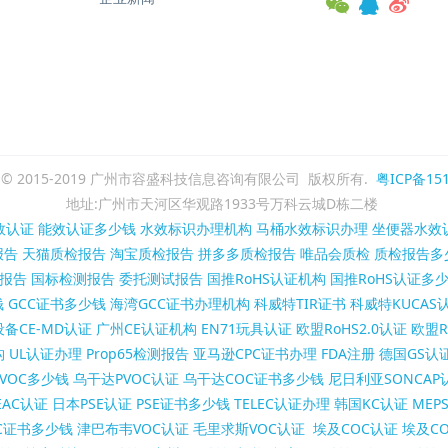
ght © 2015-2019 广州市容盛科技信息咨询有限公司 版权所有.
粤ICP备151
地址:广州市天河区华观路1933号万科云城D栋二楼
效认证
能效认证多少钱
水效标识办理机构
马桶水效标识办理
坐便器水效
报告
天猫质检报告
淘宝质检报告
拼多多质检报告
唯品会质检
质检报告多
报告
国标检测报告
委托测试报告
国推RoHS认证机构
国推RoHS认证多
钱
GCC证书多少钱
海湾GCC证书办理机构
科威特TIR证书
科威特KUCAS
备CE-MD认证
广州CE认证机构
EN71玩具认证
欧盟RoHS2.0认证
欧盟R
构
UL认证办理
Prop65检测报告
亚马逊CPC证书办理
FDA注册
德国GS认
VOC多少钱
乌干达PVOC认证
乌干达COC证书多少钱
尼日利亚SONCAP
AC认证
日本PSE认证
PSE证书多少钱
TELEC认证办理
韩国KC认证
MEP
C证书多少钱
津巴布韦VOC认证
毛里求斯VOC认证
埃及COC认证
埃及C