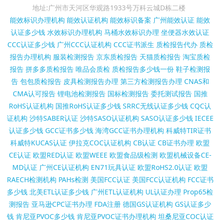
地址:广州市天河区华观路1933号万科云城D栋二楼
能效标识办理机构
能效认证机构
能效标识备案
广州能效认证
能效
认证多少钱
水效标识办理机构
马桶水效标识办理
坐便器水效认证
CCC认证多少钱
广州CCC认证机构
CCC证书派生
质检报告代办
质检
报告办理机构
服装检测报告
京东质检报告
天猫质检报告
淘宝质检
报告
拼多多质检报告
唯品会质检
质检报告多少钱一份
鞋子检测报
告
包包质检报告
皮具检测报告办理
第三方检测报告办理
CNAS和
CMA认可报告
锂电池检测报告
国标检测报告
委托测试报告
国推
RoHS认证机构
国推RoHS认证多少钱
SRRC无线认证多少钱
CQC认
证机构
沙特SABER认证
沙特SASO认证机构
SASO认证多少钱
IECEE
认证多少钱
GCC证书多少钱
海湾GCC证书办理机构
科威特TIR证书
科威特KUCAS认证
伊拉克COC认证机构
CB认证
CB证书办理
欧盟
CE认证
欧盟RED认证
欧盟WEEE
欧盟食品级检测
欧盟机械设备CE-
MD认证
广州CE认证机构
EN71玩具认证
欧盟RoHS2.0认证
欧盟
RAECH检测机构
PAHs检测
美国FCC认证
美国FCC认证机构
FCC证书
多少钱
北美ETL认证多少钱
广州ETL认证机构
UL认证办理
Prop65检
测报告
亚马逊CPC证书办理
FDA注册
德国GS认证机构
GS认证多少
钱
肯尼亚PVOC多少钱
肯尼亚PVOC证书办理机构
坦桑尼亚COC认证