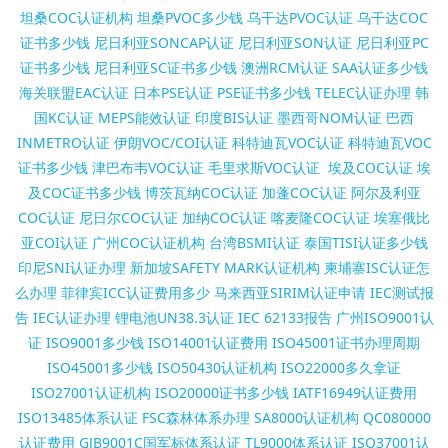
坦桑COC认证机构
坦桑PVOC多少钱
乌干达PVOC认证
乌干达COC
证书多少钱
尼日利亚SONCAP认证
尼日利亚SON认证
尼日利亚PC
证书多少钱
尼日利亚SC证书多少钱
澳洲RCM认证
SAA认证多少钱
海关联盟EAC认证
日本PSE认证
PSE证书多少钱
TELEC认证办理
韩
国KC认证
MEPS能效认证
印度BIS认证
墨西哥NOM认证
巴西
INMETRO认证
伊朗VOC/COI认证
科特迪瓦VOC认证
科特迪瓦VOC
证书多少钱
津巴布韦VOC认证
毛里求斯VOC认证
埃及COC认证
埃
及COC证书多少钱
博茨瓦纳COC认证
加蓬COC认证
阿尔及利亚
COC认证
尼日尔COC认证
加纳COC认证
喀麦隆COC认证
埃塞俄比
亚COI认证
广州COC认证机构
台湾BSMI认证
泰国TISI认证多少钱
印尼SNI认证办理
新加坡SAFETY MARK认证机构
柬埔寨ISC认证怎
么办理
菲律宾ICC认证费用多少
马来西亚SIRIM认证申请
IEC测试报
告
IEC认证办理
锂电池UN38.3认证
IEC 62133报告
广州ISO9001认
证
ISO9001多少钱
ISO14001认证费用
ISO45001证书办理周期
ISO45001多少钱
ISO50430认证机构
ISO22000多久拿证
ISO27001认证机构
ISO20000证书多少钱
IATF16949认证费用
ISO13485体系认证
FSC森林体系办理
SA8000认证机构
QC080000
认证费用
GJB9001C国军标体系认证
TL9000体系认证
ISO37001认