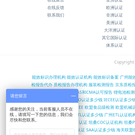
在线反馈
欧洲认证
联系我们
非洲认证
美洲认证
大洋洲认证
其它国际认证
体系认证
Copyri
能效标识办理机构
能效认证机构
能效标识备案
广州能
检报告代办
质检报告办理机构
服装检测报告
京东质检
第三方检测报告办理
CNAS和CMA认可报告
锂电池检测
请您留言
沙特SASO认证机构
SASO认证多少钱
IECEE认证多少
证
欧盟RED认证
欧盟WEEE
欧盟食品级检测
欧盟机械设
感谢您的关注，当前客服人员不在
构
FCC证书多少钱
北美ETL认证多少钱
广州ETL认证机
线，请填写一下您的信息，我们会
尽快和您联系。
书办理机构
坦桑尼亚COC认证
坦桑COC认证机构
坦桑P
SC证书多少钱
澳洲RCM认证
SAA认证多少钱
海关联盟E