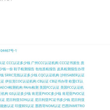
04467号-1
认证
CCC认证多少钱
广州CCC认证机构
CCC证书派生
质
少钱一份
鞋子检测报告
包包质检报告
皮具检测报告办理
少钱
SRRC无线认证多少钱
CQC认证机构
沙特SABER认证
认证
伊拉克COC认证机构
CB认证
CB证书办理
欧盟CE认
AECH检测机构
PAHs检测
美国FCC认证
美国FCC认证机
证机构
GS认证多少钱
肯尼亚PVOC多少钱
肯尼亚PVOC证
认证
尼日利亚SON认证
尼日利亚PC证书多少钱
尼日利亚
S能效认证
印度BIS认证
墨西哥NOM认证
巴西INMETRO