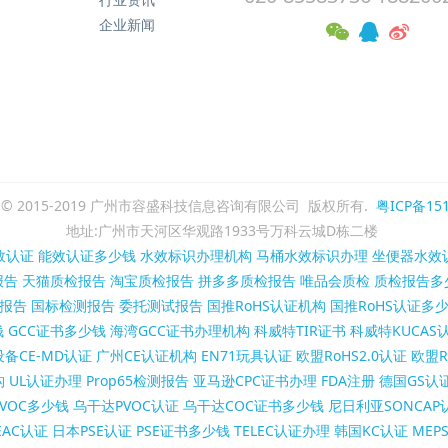
企业新闻
ght © 2015-2019 广州市容盛科技信息咨询有限公司 版权所有.
粤ICP备151
地址:广州市天河区华观路1933号万科云城D栋二楼
效认证
能效认证多少钱
水效标识办理机构
马桶水效标识办理
坐便器水效
报告
天猫质检报告
淘宝质检报告
拼多多质检报告
唯品会质检
质检报告多
报告
国标检测报告
委托测试报告
国推RoHS认证机构
国推RoHS认证多
钱
GCC证书多少钱
海湾GCC证书办理机构
科威特TIR证书
科威特KUCAS
备CE-MD认证
广州CE认证机构
EN71玩具认证
欧盟RoHS2.0认证
欧盟R
构
UL认证办理
Prop65检测报告
亚马逊CPC证书办理
FDA注册
德国GS认
VOC多少钱
乌干达PVOC认证
乌干达COC证书多少钱
尼日利亚SONCAP
AC认证
日本PSE认证
PSE证书多少钱
TELEC认证办理
韩国KC认证
MEP