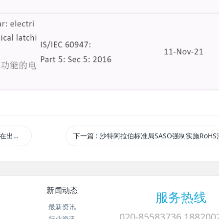
OC证书
下一篇
: 沙特阿拉伯标准局SASO强制实施RoHS
新闻动态
服务热线
最新资讯
020-85583736 188200
行业资讯