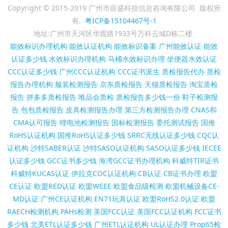
Copyright © 2015-2019 广州市容盛科技信息咨询有限公司 版权所
有.
粤ICP备15104467号-1
地址:广州市天河区华观路1933号万科云城D栋二楼
能效标识办理机构
能效认证机构
能效标识备案
广州能效认证
能效
认证多少钱
水效标识办理机构
马桶水效标识办理
坐便器水效认证
CCC认证多少钱
广州CCC认证机构
CCC证书派生
质检报告代办
质检
报告办理机构
服装检测报告
京东质检报告
天猫质检报告
淘宝质检
报告
拼多多质检报告
唯品会质检
质检报告多少钱一份
鞋子检测报
告
包包质检报告
皮具检测报告办理
第三方检测报告办理
CNAS和
CMA认可报告
锂电池检测报告
国标检测报告
委托测试报告
国推
RoHS认证机构
国推RoHS认证多少钱
SRRC无线认证多少钱
CQC认
证机构
沙特SABER认证
沙特SASO认证机构
SASO认证多少钱
IECEE
认证多少钱
GCC证书多少钱
海湾GCC证书办理机构
科威特TIR证书
科威特KUCAS认证
伊拉克COC认证机构
CB认证
CB证书办理
欧盟
CE认证
欧盟RED认证
欧盟WEEE
欧盟食品级检测
欧盟机械设备CE-
MD认证
广州CE认证机构
EN71玩具认证
欧盟RoHS2.0认证
欧盟
RAECH检测机构
PAHs检测
美国FCC认证
美国FCC认证机构
FCC证书
多少钱
北美ETL认证多少钱
广州ETL认证机构
UL认证办理
Prop65检