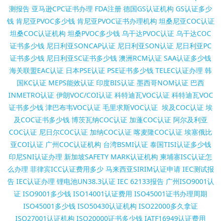
测报告
亚马逊CPC证书办理
FDA注册
德国GS认证机构
GS认证多少
钱
肯尼亚PVOC多少钱
肯尼亚PVOC证书办理机构
坦桑尼亚COC认证
坦桑COC认证机构
坦桑PVOC多少钱
乌干达PVOC认证
乌干达COC
证书多少钱
尼日利亚SONCAP认证
尼日利亚SON认证
尼日利亚PC
证书多少钱
尼日利亚SC证书多少钱
澳洲RCM认证
SAA认证多少钱
海关联盟EAC认证
日本PSE认证
PSE证书多少钱
TELEC认证办理
韩
国KC认证
MEPS能效认证
印度BIS认证
墨西哥NOM认证
巴西
INMETRO认证
伊朗VOC/COI认证
科特迪瓦VOC认证
科特迪瓦VOC
证书多少钱
津巴布韦VOC认证
毛里求斯VOC认证
埃及COC认证
埃
及COC证书多少钱
博茨瓦纳COC认证
加蓬COC认证
阿尔及利亚
COC认证
尼日尔COC认证
加纳COC认证
喀麦隆COC认证
埃塞俄比
亚COI认证
广州COC认证机构
台湾BSMI认证
泰国TISI认证多少钱
印尼SNI认证办理
新加坡SAFETY MARK认证机构
柬埔寨ISC认证怎
么办理
菲律宾ICC认证费用多少
马来西亚SIRIM认证申请
IEC测试报
告
IEC认证办理
锂电池UN38.3认证
IEC 62133报告
广州ISO9001认
证
ISO9001多少钱
ISO14001认证费用
ISO45001证书办理周期
ISO45001多少钱
ISO50430认证机构
ISO22000多久拿证
ISO27001认证机构
ISO20000证书多少钱
IATF16949认证费用