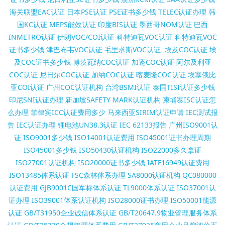
海关联盟EAC认证
日本PSE认证
PSE证书多少钱
TELEC认证办理
韩
国KC认证
MEPS能效认证
印度BIS认证
墨西哥NOM认证
巴西
INMETRO认证
伊朗VOC/COI认证
科特迪瓦VOC认证
科特迪瓦VOC
证书多少钱
津巴布韦VOC认证
毛里求斯VOC认证
埃及COC认证
埃
及COC证书多少钱
博茨瓦纳COC认证
加蓬COC认证
阿尔及利亚
COC认证
尼日尔COC认证
加纳COC认证
喀麦隆COC认证
埃塞俄比
亚COI认证
广州COC认证机构
台湾BSMI认证
泰国TISI认证多少钱
印尼SNI认证办理
新加坡SAFETY MARK认证机构
柬埔寨ISC认证怎
么办理
菲律宾ICC认证费用多少
马来西亚SIRIM认证申请
IEC测试报
告
IEC认证办理
锂电池UN38.3认证
IEC 62133报告
广州ISO9001认
证
ISO9001多少钱
ISO14001认证费用
ISO45001证书办理周期
ISO45001多少钱
ISO50430认证机构
ISO22000多久拿证
ISO27001认证机构
ISO20000证书多少钱
IATF16949认证费用
ISO13485体系认证
FSC森林体系办理
SA8000认证机构
QC080000
认证费用
GJB9001C国军标体系认证
TL9000体系认证
ISO37001认
证办理
ISO39001体系认证机构
ISO28000证书办理
ISO50001能源
认证
GB/T31950企业诚信体系认证
GB/T20647.9物业管理服务体系