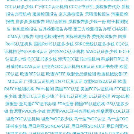
CCC认证多少钱
广州CCC认证机构
CCC证书派生
质检报告代办
质检
报告办理机构
服装检测报告
京东质检报告
天猫质检报告
淘宝质检
报告
拼多多质检报告
唯品会质检
质检报告多少钱一份
鞋子检测报
告
包包质检报告
皮具检测报告办理
第三方检测报告办理
CNAS和
CMA认可报告
锂电池检测报告
国标检测报告
委托测试报告
国推
RoHS认证机构
国推RoHS认证多少钱
SRRC无线认证多少钱
CQC认
证机构
沙特SABER认证
沙特SASO认证机构
SASO认证多少钱
IECEE
认证多少钱
GCC证书多少钱
海湾GCC证书办理机构
科威特TIR证书
科威特KUCAS认证
伊拉克COC认证机构
CB认证
CB证书办理
欧盟
CE认证
欧盟RED认证
欧盟WEEE
欧盟食品级检测
欧盟机械设备CE-
MD认证
广州CE认证机构
EN71玩具认证
欧盟RoHS2.0认证
欧盟
RAECH检测机构
PAHs检测
美国FCC认证
美国FCC认证机构
FCC证书
多少钱
北美ETL认证多少钱
广州ETL认证机构
UL认证办理
Prop65检
测报告
亚马逊CPC证书办理
FDA注册
德国GS认证机构
GS认证多少
钱
肯尼亚PVOC多少钱
肯尼亚PVOC证书办理机构
坦桑尼亚COC认证
坦桑COC认证机构
坦桑PVOC多少钱
乌干达PVOC认证
乌干达COC
证书多少钱
尼日利亚SONCAP认证
尼日利亚SON认证
尼日利亚PC
证书多少钱
尼日利亚SC证书多少钱
澳洲RCM认证
SAA认证多少钱