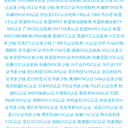
证机构
沙特SABER认证
沙特SASO认证机构
SASO认证多少钱
IECEE
认证多少钱
GCC证书多少钱
海湾GCC证书办理机构
科威特TIR证书
科威特KUCAS认证
伊拉克COC认证机构
CB认证
CB证书办理
欧盟
CE认证
欧盟RED认证
欧盟WEEE
欧盟食品级检测
欧盟机械设备CE-
MD认证
广州CE认证机构
EN71玩具认证
欧盟RoHS2.0认证
欧盟
RAECH检测机构
PAHs检测
美国FCC认证
美国FCC认证机构
FCC证书
多少钱
北美ETL认证多少钱
广州ETL认证机构
UL认证办理
Prop65检
测报告
亚马逊CPC证书办理
FDA注册
德国GS认证机构
GS认证多少
钱
肯尼亚PVOC多少钱
肯尼亚PVOC证书办理机构
坦桑尼亚COC认证
坦桑COC认证机构
坦桑PVOC多少钱
乌干达PVOC认证
乌干达COC
证书多少钱
尼日利亚SONCAP认证
尼日利亚SON认证
尼日利亚PC
证书多少钱
尼日利亚SC证书多少钱
澳洲RCM认证
SAA认证多少钱
海关联盟EAC认证
日本PSE认证
PSE证书多少钱
TELEC认证办理
韩
国KC认证
MEPS能效认证
印度BIS认证
墨西哥NOM认证
巴西
INMETRO认证
伊朗VOC/COI认证
科特迪瓦VOC认证
科特迪瓦VOC
证书多少钱
津巴布韦VOC认证
毛里求斯VOC认证
埃及COC认证
埃
及COC证书多少钱
博茨瓦纳COC认证
加蓬COC认证
阿尔及利亚
COC认证
尼日尔COC认证
加纳COC认证
喀麦隆COC认证
埃塞俄比