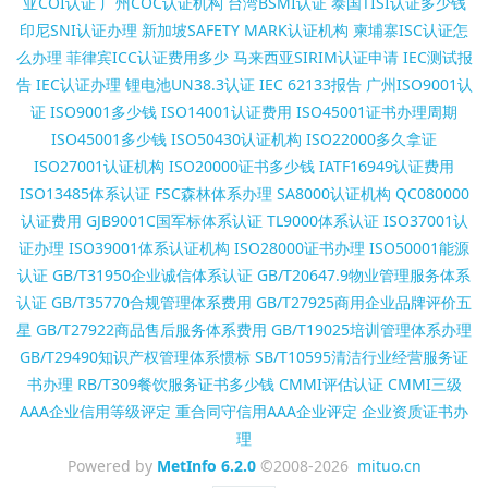
亚COI认证
广州COC认证机构
台湾BSMI认证
泰国TISI认证多少钱
印尼SNI认证办理
新加坡SAFETY MARK认证机构
柬埔寨ISC认证怎
么办理
菲律宾ICC认证费用多少
马来西亚SIRIM认证申请
IEC测试报
告
IEC认证办理
锂电池UN38.3认证
IEC 62133报告
广州ISO9001认
证
ISO9001多少钱
ISO14001认证费用
ISO45001证书办理周期
ISO45001多少钱
ISO50430认证机构
ISO22000多久拿证
ISO27001认证机构
ISO20000证书多少钱
IATF16949认证费用
ISO13485体系认证
FSC森林体系办理
SA8000认证机构
QC080000
认证费用
GJB9001C国军标体系认证
TL9000体系认证
ISO37001认
证办理
ISO39001体系认证机构
ISO28000证书办理
ISO50001能源
认证
GB/T31950企业诚信体系认证
GB/T20647.9物业管理服务体系
认证
GB/T35770合规管理体系费用
GB/T27925商用企业品牌评价五
星
GB/T27922商品售后服务体系费用
GB/T19025培训管理体系办理
GB/T29490知识产权管理体系惯标
SB/T10595清洁行业经营服务证
书办理
RB/T309餐饮服务证书多少钱
CMMI评估认证
CMMI三级
AAA企业信用等级评定
重合同守信用AAA企业评定
企业资质证书办
理
Powered by
MetInfo 6.2.0
©2008-2026
mituo.cn