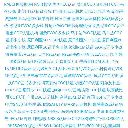
RAECH检测机构
PAHs检测
美国FCC认证
美国FCC认证机构
FCC证书
多少钱
北美ETL认证多少钱
广州ETL认证机构
UL认证办理
Prop65检
测报告
亚马逊CPC证书办理
FDA注册
德国GS认证机构
GS认证多少
钱
肯尼亚PVOC多少钱
肯尼亚PVOC证书办理机构
坦桑尼亚COC认证
坦桑COC认证机构
坦桑PVOC多少钱
乌干达PVOC认证
乌干达COC
证书多少钱
尼日利亚SONCAP认证
尼日利亚SON认证
尼日利亚PC
证书多少钱
尼日利亚SC证书多少钱
澳洲RCM认证
SAA认证多少钱
海关联盟EAC认证
日本PSE认证
PSE证书多少钱
TELEC认证办理
韩
国KC认证
MEPS能效认证
印度BIS认证
墨西哥NOM认证
巴西
INMETRO认证
伊朗VOC/COI认证
科特迪瓦VOC认证
科特迪瓦VOC
证书多少钱
津巴布韦VOC认证
毛里求斯VOC认证
埃及COC认证
埃
及COC证书多少钱
博茨瓦纳COC认证
加蓬COC认证
阿尔及利亚
COC认证
尼日尔COC认证
加纳COC认证
喀麦隆COC认证
埃塞俄比
亚COI认证
广州COC认证机构
台湾BSMI认证
泰国TISI认证多少钱
印尼SNI认证办理
新加坡SAFETY MARK认证机构
柬埔寨ISC认证怎
么办理
菲律宾ICC认证费用多少
马来西亚SIRIM认证申请
IEC测试报
告
IEC认证办理
锂电池UN38.3认证
IEC 62133报告
广州ISO9001认
证
ISO9001多少钱
ISO14001认证费用
ISO45001证书办理周期