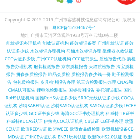
Copyright © 2015-2019 广州市容盛科技信息咨询有限公司 版权所
有.
粤ICP备15104467号-1
地址:广州市天河区华观路1933号万科云城D栋二楼
能效标识办理机构
能效认证机构
能效标识备案
广州能效认证
能效
认证多少钱
水效标识办理机构
马桶水效标识办理
坐便器水效认证
CCC认证多少钱
广州CCC认证机构
CCC证书派生
质检报告代办
质检
报告办理机构
服装检测报告
京东质检报告
天猫质检报告
淘宝质检
报告
拼多多质检报告
唯品会质检
质检报告多少钱一份
鞋子检测报
告
包包质检报告
皮具检测报告办理
第三方检测报告办理
CNAS和
CMA认可报告
锂电池检测报告
国标检测报告
委托测试报告
国推
RoHS认证机构
国推RoHS认证多少钱
SRRC无线认证多少钱
CQC认
证机构
沙特SABER认证
沙特SASO认证机构
SASO认证多少钱
IECEE
认证多少钱
GCC证书多少钱
海湾GCC证书办理机构
科威特TIR证书
科威特KUCAS认证
伊拉克COC认证机构
CB认证
CB证书办理
欧盟
CE认证
欧盟RED认证
欧盟WEEE
欧盟食品级检测
欧盟机械设备CE-
MD认证
广州CE认证机构
EN71玩具认证
欧盟RoHS2.0认证
欧盟