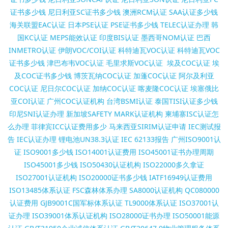
证书多少钱
尼日利亚SC证书多少钱
澳洲RCM认证
SAA认证多少钱
海关联盟EAC认证
日本PSE认证
PSE证书多少钱
TELEC认证办理
韩
国KC认证
MEPS能效认证
印度BIS认证
墨西哥NOM认证
巴西
INMETRO认证
伊朗VOC/COI认证
科特迪瓦VOC认证
科特迪瓦VOC
证书多少钱
津巴布韦VOC认证
毛里求斯VOC认证
埃及COC认证
埃
及COC证书多少钱
博茨瓦纳COC认证
加蓬COC认证
阿尔及利亚
COC认证
尼日尔COC认证
加纳COC认证
喀麦隆COC认证
埃塞俄比
亚COI认证
广州COC认证机构
台湾BSMI认证
泰国TISI认证多少钱
印尼SNI认证办理
新加坡SAFETY MARK认证机构
柬埔寨ISC认证怎
么办理
菲律宾ICC认证费用多少
马来西亚SIRIM认证申请
IEC测试报
告
IEC认证办理
锂电池UN38.3认证
IEC 62133报告
广州ISO9001认
证
ISO9001多少钱
ISO14001认证费用
ISO45001证书办理周期
ISO45001多少钱
ISO50430认证机构
ISO22000多久拿证
ISO27001认证机构
ISO20000证书多少钱
IATF16949认证费用
ISO13485体系认证
FSC森林体系办理
SA8000认证机构
QC080000
认证费用
GJB9001C国军标体系认证
TL9000体系认证
ISO37001认
证办理
ISO39001体系认证机构
ISO28000证书办理
ISO50001能源