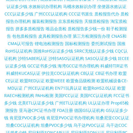
认证多少钱
水效标识办理机构
马桶水效标识办理
坐便器水效认证
CCC认证多少钱
广州CCC认证机构
CCC证书派生
质检报告代办
质检
报告办理机构
服装检测报告
京东质检报告
天猫质检报告
淘宝质检
报告
拼多多质检报告
唯品会质检
质检报告多少钱一份
鞋子检测报
告
包包质检报告
皮具检测报告办理
第三方检测报告办理
CNAS和
CMA认可报告
锂电池检测报告
国标检测报告
委托测试报告
国推
RoHS认证机构
国推RoHS认证多少钱
SRRC无线认证多少钱
CQC认
证机构
沙特SABER认证
沙特SASO认证机构
SASO认证多少钱
IECEE
认证多少钱
GCC证书多少钱
海湾GCC证书办理机构
科威特TIR证书
科威特KUCAS认证
伊拉克COC认证机构
CB认证
CB证书办理
欧盟
CE认证
欧盟RED认证
欧盟WEEE
欧盟食品级检测
欧盟机械设备CE-
MD认证
广州CE认证机构
EN71玩具认证
欧盟RoHS2.0认证
欧盟
RAECH检测机构
PAHs检测
美国FCC认证
美国FCC认证机构
FCC证书
多少钱
北美ETL认证多少钱
广州ETL认证机构
UL认证办理
Prop65检
测报告
亚马逊CPC证书办理
FDA注册
德国GS认证机构
GS认证多少
钱
肯尼亚PVOC多少钱
肯尼亚PVOC证书办理机构
坦桑尼亚COC认证
坦桑COC认证机构
坦桑PVOC多少钱
乌干达PVOC认证
乌干达COC
证书多少钱
尼日利亚SONCAP认证
尼日利亚SON认证
尼日利亚PC