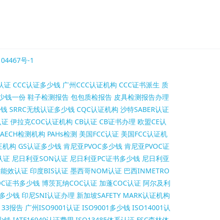
04467号-1
认证
CCC认证多少钱
广州CCC认证机构
CCC证书派生
质
少钱一份
鞋子检测报告
包包质检报告
皮具检测报告办理
少钱
SRRC无线认证多少钱
CQC认证机构
沙特SABER认证
认证
伊拉克COC认证机构
CB认证
CB证书办理
欧盟CE认
AECH检测机构
PAHs检测
美国FCC认证
美国FCC认证机
证机构
GS认证多少钱
肯尼亚PVOC多少钱
肯尼亚PVOC证
认证
尼日利亚SON认证
尼日利亚PC证书多少钱
尼日利亚
S能效认证
印度BIS认证
墨西哥NOM认证
巴西INMETRO
OC证书多少钱
博茨瓦纳COC认证
加蓬COC认证
阿尔及利
证多少钱
印尼SNI认证办理
新加坡SAFETY MARK认证机构
2133报告
广州ISO9001认证
ISO9001多少钱
ISO14001认
多少钱
IATF16949认证费用
ISO13485体系认证
FSC森林体