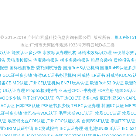
ght © 2015-2019 广州市容盛科技信息咨询有限公司 版权所有.
粤ICP备151
地址:广州市天河区华观路1933号万科云城D栋二楼
效认证
能效认证多少钱
水效标识办理机构
马桶水效标识办理
坐便器水效
报告
天猫质检报告
淘宝质检报告
拼多多质检报告
唯品会质检
质检报告多
报告
国标检测报告
委托测试报告
国推RoHS认证机构
国推RoHS认证多
钱
GCC证书多少钱
海湾GCC证书办理机构
科威特TIR证书
科威特KUCAS
备CE-MD认证
广州CE认证机构
EN71玩具认证
欧盟RoHS2.0认证
欧盟R
构
UL认证办理
Prop65检测报告
亚马逊CPC证书办理
FDA注册
德国GS认
VOC多少钱
乌干达PVOC认证
乌干达COC证书多少钱
尼日利亚SONCAP
AC认证
日本PSE认证
PSE证书多少钱
TELEC认证办理
韩国KC认证
MEP
C证书多少钱
津巴布韦VOC认证
毛里求斯VOC认证
埃及COC认证
埃及C
认证
埃塞俄比亚COI认证
广州COC认证机构
台湾BSMI认证
泰国TISI认
亚SIRIM认证申请
IEC测试报告
IEC认证办理
锂电池UN38.3认证
IEC 6
50430认证机构
ISO22000多久拿证
ISO27001认证机构
ISO20000证书