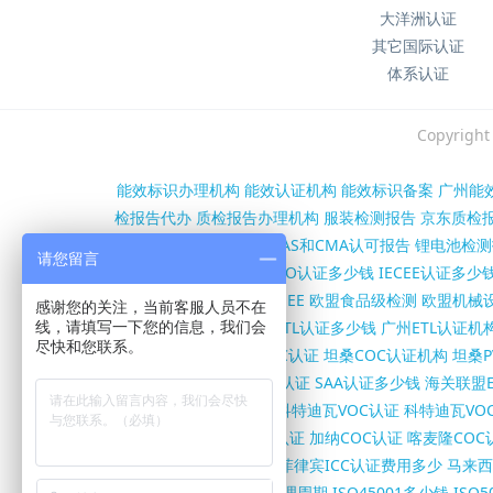
大洋洲认证
其它国际认证
体系认证
Copyri
能效标识办理机构
能效认证机构
能效标识备案
广州能
检报告代办
质检报告办理机构
服装检测报告
京东质检
第三方检测报告办理
CNAS和CMA认可报告
锂电池检测
请您留言
沙特SASO认证机构
SASO认证多少钱
IECEE认证多少
证
欧盟RED认证
欧盟WEEE
欧盟食品级检测
欧盟机械设
感谢您的关注，当前客服人员不在
构
FCC证书多少钱
北美ETL认证多少钱
广州ETL认证机
线，请填写一下您的信息，我们会
尽快和您联系。
书办理机构
坦桑尼亚COC认证
坦桑COC认证机构
坦桑P
SC证书多少钱
澳洲RCM认证
SAA认证多少钱
海关联盟E
认证
伊朗VOC/COI认证
科特迪瓦VOC认证
科特迪瓦VO
亚COC认证
尼日尔COC认证
加纳COC认证
喀麦隆COC
柬埔寨ISC认证怎么办理
菲律宾ICC认证费用多少
马来西
证费用
ISO45001证书办理周期
ISO45001多少钱
ISO