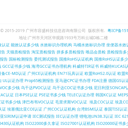
ght © 2015-2019 广州市容盛科技信息咨询有限公司 版权所有.
粤ICP备151
地址:广州市天河区华观路1933号万科云城D栋二楼
效认证
能效认证多少钱
水效标识办理机构
马桶水效标识办理
坐便器水效
报告
天猫质检报告
淘宝质检报告
拼多多质检报告
唯品会质检
质检报告多
报告
国标检测报告
委托测试报告
国推RoHS认证机构
国推RoHS认证多
钱
GCC证书多少钱
海湾GCC证书办理机构
科威特TIR证书
科威特KUCAS
备CE-MD认证
广州CE认证机构
EN71玩具认证
欧盟RoHS2.0认证
欧盟R
构
UL认证办理
Prop65检测报告
亚马逊CPC证书办理
FDA注册
德国GS认
VOC多少钱
乌干达PVOC认证
乌干达COC证书多少钱
尼日利亚SONCAP
AC认证
日本PSE认证
PSE证书多少钱
TELEC认证办理
韩国KC认证
MEP
C证书多少钱
津巴布韦VOC认证
毛里求斯VOC认证
埃及COC认证
埃及C
认证
埃塞俄比亚COI认证
广州COC认证机构
台湾BSMI认证
泰国TISI认
亚SIRIM认证申请
IEC测试报告
IEC认证办理
锂电池UN38.3认证
IEC 6
50430认证机构
ISO22000多久拿证
ISO27001认证机构
ISO20000证书