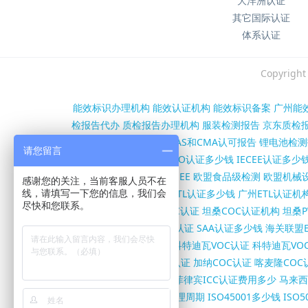
大洋洲认证
其它国际认证
体系认证
Copyri
能效标识办理机构
能效认证机构
能效标识备案
广州能
检报告代办
质检报告办理机构
服装检测报告
京东质检
第三方检测报告办理
CNAS和CMA认可报告
锂电池检测
请您留言
沙特SASO认证机构
SASO认证多少钱
IECEE认证多少
证
欧盟RED认证
欧盟WEEE
欧盟食品级检测
欧盟机械设
感谢您的关注，当前客服人员不在
构
FCC证书多少钱
北美ETL认证多少钱
广州ETL认证机
线，请填写一下您的信息，我们会
尽快和您联系。
书办理机构
坦桑尼亚COC认证
坦桑COC认证机构
坦桑P
SC证书多少钱
澳洲RCM认证
SAA认证多少钱
海关联盟E
认证
伊朗VOC/COI认证
科特迪瓦VOC认证
科特迪瓦VO
亚COC认证
尼日尔COC认证
加纳COC认证
喀麦隆COC
柬埔寨ISC认证怎么办理
菲律宾ICC认证费用多少
马来西
证费用
ISO45001证书办理周期
ISO45001多少钱
ISO