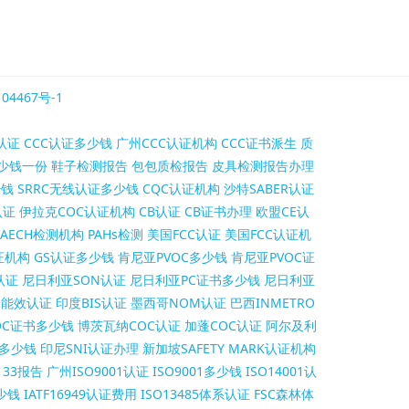
04467号-1
认证
CCC认证多少钱
广州CCC认证机构
CCC证书派生
质
少钱一份
鞋子检测报告
包包质检报告
皮具检测报告办理
少钱
SRRC无线认证多少钱
CQC认证机构
沙特SABER认证
认证
伊拉克COC认证机构
CB认证
CB证书办理
欧盟CE认
AECH检测机构
PAHs检测
美国FCC认证
美国FCC认证机
证机构
GS认证多少钱
肯尼亚PVOC多少钱
肯尼亚PVOC证
认证
尼日利亚SON认证
尼日利亚PC证书多少钱
尼日利亚
S能效认证
印度BIS认证
墨西哥NOM认证
巴西INMETRO
OC证书多少钱
博茨瓦纳COC认证
加蓬COC认证
阿尔及利
证多少钱
印尼SNI认证办理
新加坡SAFETY MARK认证机构
2133报告
广州ISO9001认证
ISO9001多少钱
ISO14001认
多少钱
IATF16949认证费用
ISO13485体系认证
FSC森林体