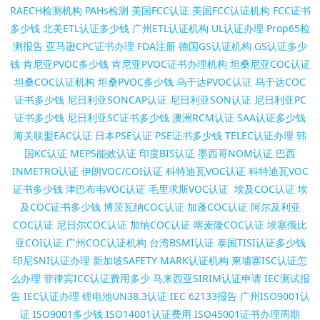
RAECH检测机构
PAHs检测
美国FCC认证
美国FCC认证机构
FCC证书
多少钱
北美ETL认证多少钱
广州ETL认证机构
UL认证办理
Prop65检
测报告
亚马逊CPC证书办理
FDA注册
德国GS认证机构
GS认证多少
钱
肯尼亚PVOC多少钱
肯尼亚PVOC证书办理机构
坦桑尼亚COC认证
坦桑COC认证机构
坦桑PVOC多少钱
乌干达PVOC认证
乌干达COC
证书多少钱
尼日利亚SONCAP认证
尼日利亚SON认证
尼日利亚PC
证书多少钱
尼日利亚SC证书多少钱
澳洲RCM认证
SAA认证多少钱
海关联盟EAC认证
日本PSE认证
PSE证书多少钱
TELEC认证办理
韩
国KC认证
MEPS能效认证
印度BIS认证
墨西哥NOM认证
巴西
INMETRO认证
伊朗VOC/COI认证
科特迪瓦VOC认证
科特迪瓦VOC
证书多少钱
津巴布韦VOC认证
毛里求斯VOC认证
埃及COC认证
埃
及COC证书多少钱
博茨瓦纳COC认证
加蓬COC认证
阿尔及利亚
COC认证
尼日尔COC认证
加纳COC认证
喀麦隆COC认证
埃塞俄比
亚COI认证
广州COC认证机构
台湾BSMI认证
泰国TISI认证多少钱
印尼SNI认证办理
新加坡SAFETY MARK认证机构
柬埔寨ISC认证怎
么办理
菲律宾ICC认证费用多少
马来西亚SIRIM认证申请
IEC测试报
告
IEC认证办理
锂电池UN38.3认证
IEC 62133报告
广州ISO9001认
证
ISO9001多少钱
ISO14001认证费用
ISO45001证书办理周期