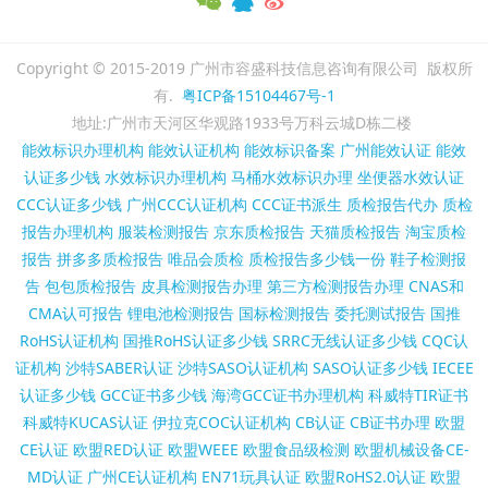
Copyright © 2015-2019 广州市容盛科技信息咨询有限公司 版权所
有.
粤ICP备15104467号-1
地址:广州市天河区华观路1933号万科云城D栋二楼
能效标识办理机构
能效认证机构
能效标识备案
广州能效认证
能效
认证多少钱
水效标识办理机构
马桶水效标识办理
坐便器水效认证
CCC认证多少钱
广州CCC认证机构
CCC证书派生
质检报告代办
质检
报告办理机构
服装检测报告
京东质检报告
天猫质检报告
淘宝质检
报告
拼多多质检报告
唯品会质检
质检报告多少钱一份
鞋子检测报
告
包包质检报告
皮具检测报告办理
第三方检测报告办理
CNAS和
CMA认可报告
锂电池检测报告
国标检测报告
委托测试报告
国推
RoHS认证机构
国推RoHS认证多少钱
SRRC无线认证多少钱
CQC认
证机构
沙特SABER认证
沙特SASO认证机构
SASO认证多少钱
IECEE
认证多少钱
GCC证书多少钱
海湾GCC证书办理机构
科威特TIR证书
科威特KUCAS认证
伊拉克COC认证机构
CB认证
CB证书办理
欧盟
CE认证
欧盟RED认证
欧盟WEEE
欧盟食品级检测
欧盟机械设备CE-
MD认证
广州CE认证机构
EN71玩具认证
欧盟RoHS2.0认证
欧盟